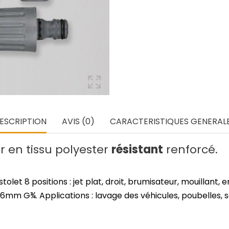
ESCRIPTION
AVIS (0)
CARACTERISTIQUES GENERAL
ur en tissu polyester
résistant
renforcé.
let 8 positions : jet plat, droit, brumisateur, mouillant, e
m G¾. Applications : lavage des véhicules, poubelles, sa