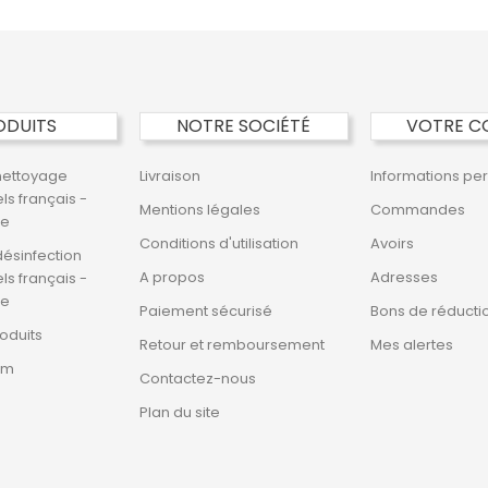
ODUITS
NOTRE SOCIÉTÉ
VOTRE C
nettoyage
Livraison
Informations pe
ls français -
Mentions légales
Commandes
ne
Conditions d'utilisation
Avoirs
désinfection
A propos
Adresses
ls français -
ne
Paiement sécurisé
Bons de réducti
oduits
Retour et remboursement
Mes alertes
im
Contactez-nous
Plan du site