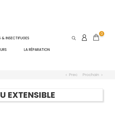
0
S & INSECTIFUGES
EURS
LA RÉPARATION
Prec
Prochain
chevron_left
chevron_right
U EXTENSIBLE