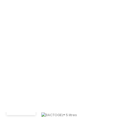
Prix
280,00 €
AJOUTER AU PANIER
VUE RAPIDE
BODYMOUSS P - 5 litres
Prix
19,20 €
AJOUTER AU PANIER
VUE RAPIDE