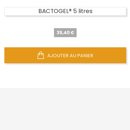
BACTOGEL® 5 litres
Prix
35,40 €
AJOUTER AU PANIER


