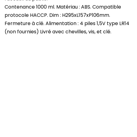
Contenance 1000 ml. Matériau : ABS. Compatible
protocole HACCP. Dim : H295xL157xP106mm.
Fermeture à clé. Alimentation : 4 piles 1,5V type LR14
(non fournies) Livré avec chevilles, vis, et clé.
VUE RAPIDE
Station gel hydroalcoolique sans contact
Bactogel