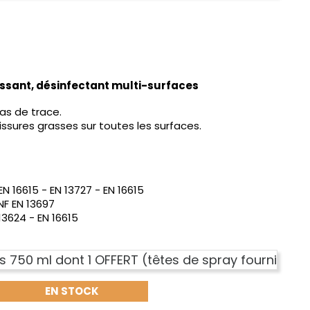
issant, désinfectant multi-surfaces
pas de trace.
issures grasses sur toutes les surfaces.
EN 16615 - EN 13727 - EN 16615
NF EN 13697
 13624 - EN 16615
rs 750 ml dont 1 OFFERT (têtes de spray fournies)
EN STOCK