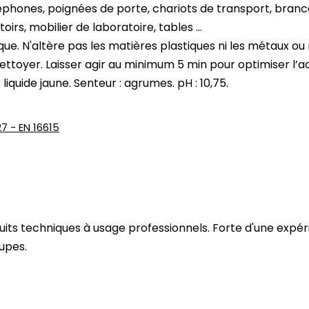
léphones, poignées de porte, chariots de transport, branc
ntoirs, mobilier de laboratoire, tables …
que. N'altère pas les matières plastiques ni les métaux ou
nettoyer. Laisser agir au minimum 5 min pour optimiser l’a
liquide jaune. Senteur : agrumes. pH : 10,75.
27 - EN 16615
s techniques à usage professionnels. Forte d'une expérien
oupes.