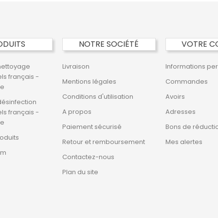
ODUITS
NOTRE SOCIÉTÉ
VOTRE C
nettoyage
Livraison
Informations pe
ls français -
Mentions légales
Commandes
ne
Conditions d'utilisation
Avoirs
désinfection
A propos
Adresses
ls français -
ne
Paiement sécurisé
Bons de réducti
oduits
Retour et remboursement
Mes alertes
im
Contactez-nous
Plan du site