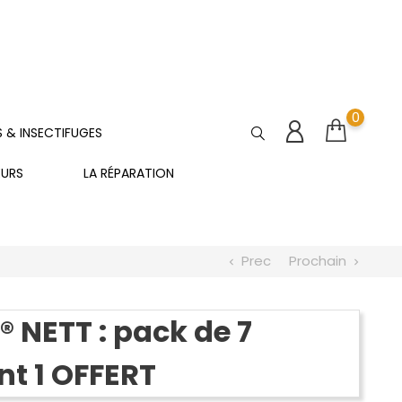
0
S & INSECTIFUGES
EURS
LA RÉPARATION
Prec
Prochain
chevron_left
chevron_right
 NETT : pack de 7
nt 1 OFFERT